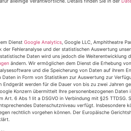
für alleinige Verantwortliche. Details finden Sie in der
Dat
 dem Dienst
Google Analytics
, Google LLC, Amphitheatre P
r Fehleranalyse und der statistischen Auswertung unserer 
tatistische Daten wird uns jedoch die Weiterentwicklung der
ngen
ändern. Wir ermöglichen dem Dienst die Erhebung vo
nalysesoftware und die Speicherung von Daten auf ihrem E
 Daten in Form von Statistiken zur Auswertung zur Verfügu
m Endgerät werden für die Dauer von bis zu zwei Jahren ge
r Google Konzern übermittelt Ihre personenbezogenen Daten 
iVm Art. 6 Abs 1 lit a DSGVO in Verbindung mit §25 TTDSG. S
entsprechendes Datenschutzniveau verfügt. Insbesondere k
egen rechtlich vorgehen können. Der Europäische Gerichtsh
lärt.