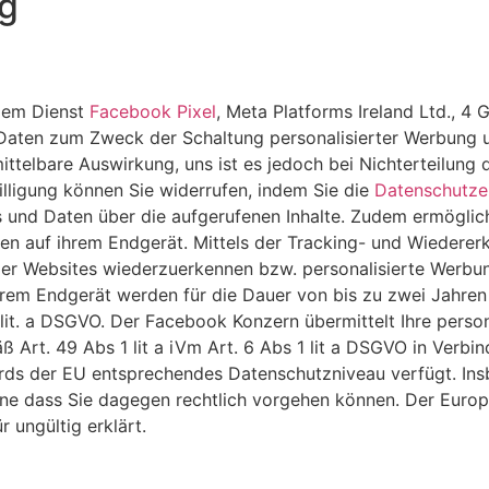
ng
 dem Dienst
Facebook Pixel
, Meta Platforms Ireland Ltd., 4
aten zum Zweck der Schaltung personalisierter Werbung u
nmittelbare Auswirkung, uns ist es jedoch bei Nichterteilu
willigung können Sie widerrufen, indem Sie die
Datenschutze
und Daten über die aufgerufenen Inhalte. Zudem ermöglich
n auf ihrem Endgerät. Mittels der Tracking- und Wiederer
er Websites wiederzuerkennen bzw. personalisierte Werbu
rem Endgerät werden für die Dauer von bis zu zwei Jahren 
1 lit. a DSGVO. Der Facebook Konzern übermittelt Ihre per
ß Art. 49 Abs 1 lit a iVm Art. 6 Abs 1 lit a DSGVO in Verbi
dards der EU entsprechendes Datenschutzniveau verfügt. I
hne dass Sie dagegen rechtlich vorgehen können. Der Europ
 ungültig erklärt.