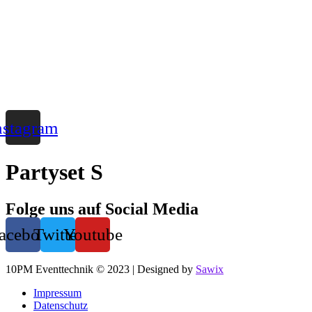
Zum
Inhalt
wechseln
nstagram
Partyset S
Folge uns auf Social Media
acebook
Twitter
Youtube
10PM Eventtechnik © 2023 | Designed by
Sawix
Impressum
Datenschutz