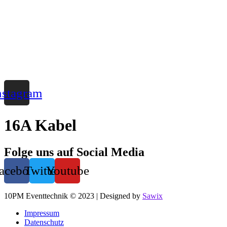
Zum
Inhalt
wechseln
nstagram
16A Kabel
Folge uns auf Social Media
acebook
Twitter
Youtube
10PM Eventtechnik © 2023 | Designed by
Sawix
Impressum
Datenschutz