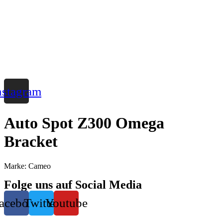
Zum
Inhalt
wechseln
nstagram
Auto Spot Z300 Omega
Bracket
Marke: Cameo
Folge uns auf Social Media
acebook
Twitter
Youtube