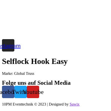
Zum
Inhalt
wechseln
nstagram
Selflock Hook Easy
Marke: Global Truss
Folge uns auf Social Media
acebook
Twitter
Youtube
10PM Eventtechnik © 2023 | Designed by
Sawix