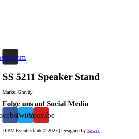
Zum
Inhalt
wechseln
nstagram
SS 5211 Speaker Stand
Marke: Gravity
Folge uns auf Social Media
acebook
Twitter
Youtube
10PM Eventtechnik © 2023 | Designed by
Sawix