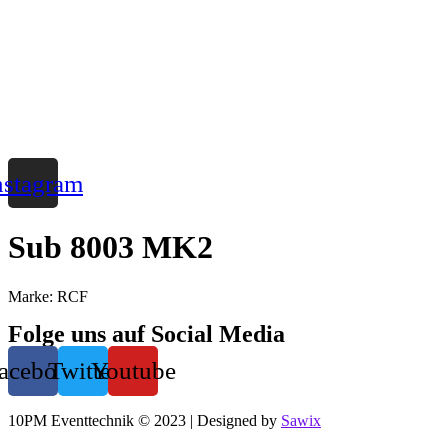
Zum
Inhalt
wechseln
nstagram
Sub 8003 MK2
Marke: RCF
Folge uns auf Social Media
acebook
Twitter
Youtube
10PM Eventtechnik © 2023 | Designed by
Sawix